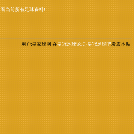
查看当前所有足球资料!
用户:皇家球网
在
皇冠足球论坛-皇冠足球吧
发表本贴.