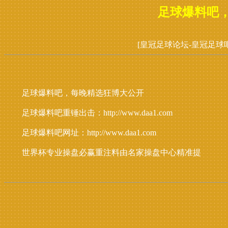
足球爆料吧
[皇冠足球论坛-皇冠足球吧
足球爆料吧，每晚精选狂博大公开
足球爆料吧重锤出击：http://www.daa1.com
足球爆料吧网址：http://www.daa1.com
世界杯专业操盘必赢重注料由名家操盘中心精准提