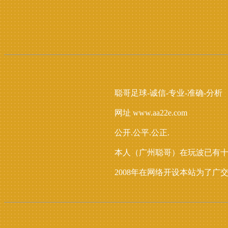
聪哥足球-诚信-专业-准确-分析
网址 www.aa22e.com
公开.公平.公正.
本人（广州聪哥）在玩波已有十
2008年在网络开设本站为了广交