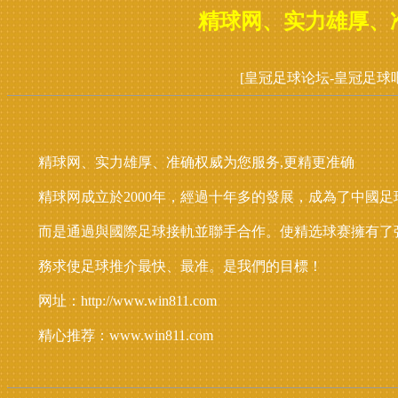
精球网、实力雄厚、
[皇冠足球论坛-皇冠足球吧
精球网、实力雄厚、准确权威为您服务,更精更准确
精球网成立於2000年，經過十年多的發展，成為了中國
而是通過與國際足球接軌並聯手合作。使精选球赛擁有了
務求使足球推介最快、最准。是我們的目標！
网址：http://www.win811.com
精心推荐：www.win811.com