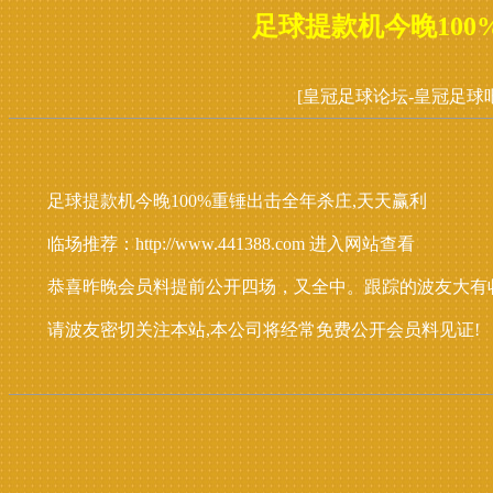
足球提款机今晚100
[皇冠足球论坛-皇冠足球吧
足球提款机今晚100%重锤出击全年杀庄,天天赢利
临场推荐：http://www.441388.com 进入网站查看
恭喜昨晚会员料提前公开四场，又全中。跟踪的波友大有
请波友密切关注本站,本公司将经常免费公开会员料见证!