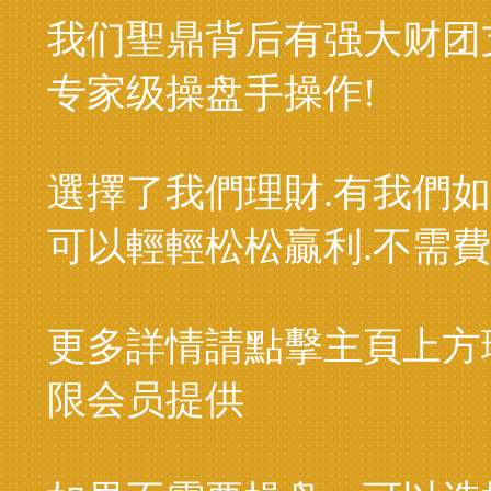
我们聖鼎背后有强大财团
专家级操盘手操作!
選擇了我們理財.有我們
可以輕輕松松贏利.不需費
更多詳情請點擊主頁上方
限会员提供