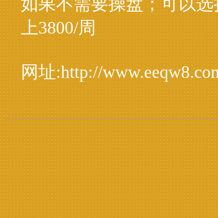
如果不需要操盘；可以选择
上3800/周
网址:http://www.eeqw8.co