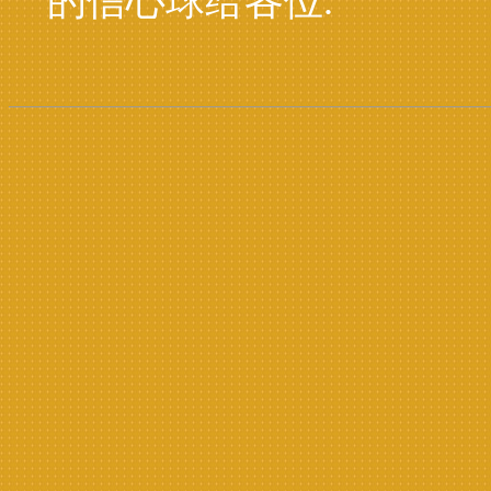
的信心球给各位.