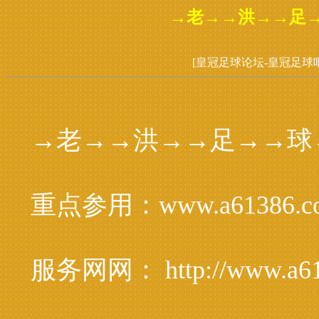
→老→→洪→→足
[皇冠足球论坛-皇冠足球吧
→老→→洪→→足→→球
重点参用：www.a61386.c
服务网网： http://www.