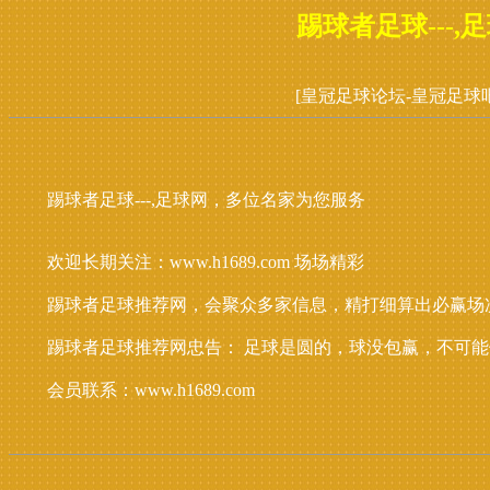
踢球者足球---
[皇冠足球论坛-皇冠足球吧
踢球者足球---,足球网，多位名家为您服务
欢迎长期关注：www.h1689.com 场场精彩
踢球者足球推荐网，会聚众多家信息，精打细算出必赢场
踢球者足球推荐网忠告： 足球是圆的，球没包赢，不可
会员联系：www.h1689.com