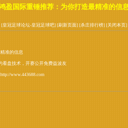
鸿盈国际重锤推荐：为你打造最精准的信
[皇冠足球论坛-皇冠足球吧]
[刷新页面]
[杀庄排行榜]
[关闭本页]
最精准的信息
的看盘技术，开赛公开免费益波友
/www.443688.com